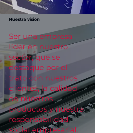
Nuestra visión
Ser una empresa
líder en nuestro
sector, que se
destaque por el
trato con nuestros
clientes, la calidad
de nuestros
productos y nuestra
responsabilidad
social empresarial.